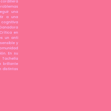
cordillera
roblemas
seguir una
tir a una
 cognitiva
 Ganadora
rítica en
s un anti
sensible y
omunidad
ón. En su
s Tachella
 brillante
 distintas