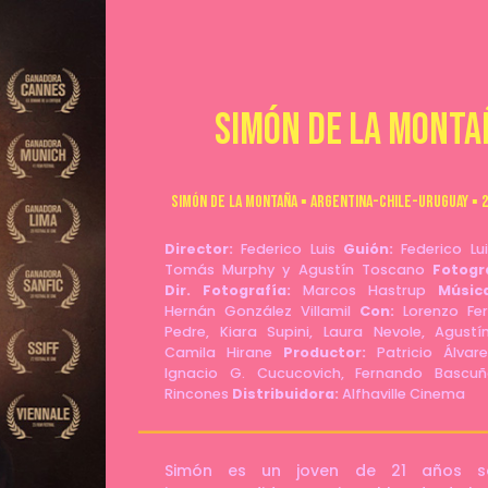
Simón de la monta
Simón de la montaña ▪ Argentina-Chile-Uruguay ▪ 20
Director:
Federico Luis
Guión:
Federico Lui
Tomás Murphy y Agustín Toscano
Fotogr
Dir. Fotografía:
Marcos Hastrup
Música
Hernán González Villamil
Con:
Lorenzo Fer
Pedre, Kiara Supini, Laura Nevole, Agust
Camila Hirane
Productor:
Patricio Álvar
Ignacio G. Cucucovich, Fernando Bascuñ
Rincones
Distribuidora:
Alfhaville Cinema
Simón es un joven de 21 años sol