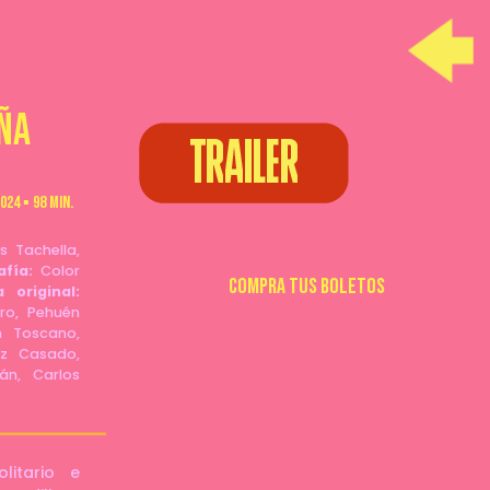
ña
24 ▪ 98 min.
s Tachella,
afía:
Color
COMPRA TUS BOLETOS
 original:
ro, Pehuén
ín Toscano,
ez Casado,
án, Carlos
itario e