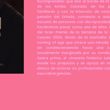
incomprendido que vive al borde de la 
de los Andes. Cansado de los p
familiares y con la intención de con
pensión del Estado, comienza a asis
escuela de personas con discapacidad
haciéndose pasar como uno de ellos.
del Gran Premio de la Semana de la C
Cannes 2024, Simón de la montaña e
coming of age que ofrece una mirada 
sin condescendencia hacia una c
socialmente marginada por su condici
ópera prima, el cineasta Federico Lui
evade los prejuicios y se apoya en un
elenco de actores no profesionales con
neurodivergencias.