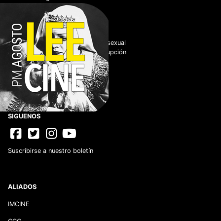
ENLACES DE INTERÉS
Adquisiciones
Normateca
Cero tolerancia al hostigamiento sexual
No tolerancia a los actos de corrupción
Código de Conducta
Código de Ética
Datos.gob
Vacantes
Prensa
SIGUENOS
Suscribirse a nuestro boletín
ALIADOS
IMCINE