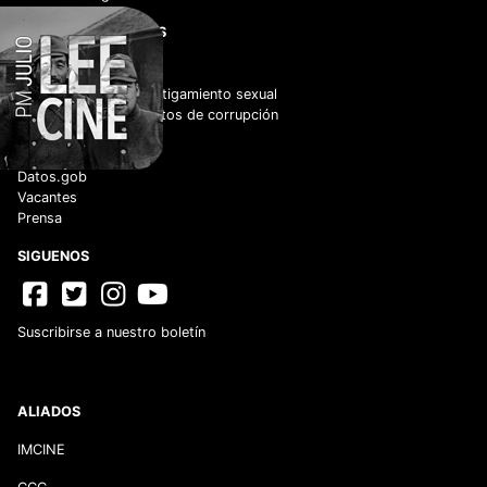
ENLACES DE INTERÉS
Adquisiciones
Normateca
Cero tolerancia al hostigamiento sexual
No tolerancia a los actos de corrupción
Código de Conducta
Código de Ética
Datos.gob
Vacantes
Prensa
SIGUENOS
Suscribirse a nuestro boletín
ALIADOS
IMCINE