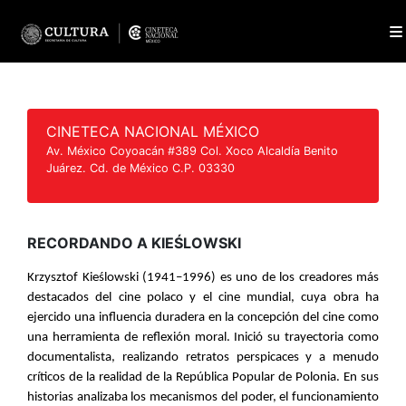
CINETECA NACIONAL MÉXICO
Av. México Coyoacán #389 Col. Xoco Alcaldía Benito
Juárez. Cd. de México C.P. 03330
RECORDANDO A KIEŚLOWSKI
Krzysztof Kieślowski (1941–1996) es uno de los creadores más
destacados del cine polaco y el cine mundial, cuya obra ha
ejercido una influencia duradera en la concepción del cine como
una herramienta de reflexión moral. Inició su trayectoria como
documentalista, realizando retratos perspicaces y a menudo
críticos de la realidad de la República Popular de Polonia. En sus
historias analizaba los mecanismos del poder, el funcionamiento