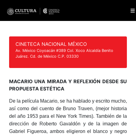
CINETECA NACIONAL MÉXICO
Av. México Coyoacán #389 Col. Xoco Alcaldía Benito
Juárez. Cd. de México C.P. 03330
MACARIO UNA MIRADA Y REFLEXIÓN DESDE SU
PROPUESTA ESTÉTICA
De la película Macario, se ha hablado y escrito mucho,
así como del cuento de Bruno Traven, (mejor historia
del año 1953 para el New York Times). También de la
dirección de Roberto Gavaldón y de la imagen de
Gabriel Figueroa, ambos eligieron el blanco y negro