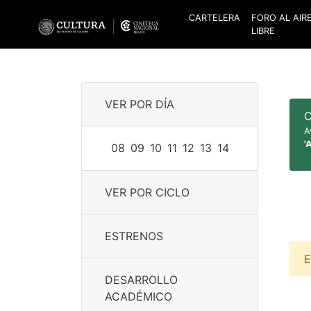
CARTELERA
FORO AL AIR
LIBRE
VER POR DÍA
C
A
'
08
09
10
11
12
13
14
VER POR CICLO
ESTRENOS
E
DESARROLLO
ACADÉMICO