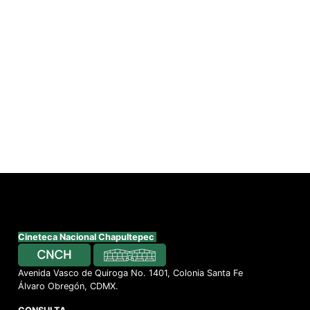
Cineteca Nacional Chapultepec
Avenida Vasco de Quiroga No. 1401, Colonia Santa Fe
Álvaro Obregón, CDMX.