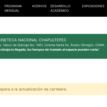
E
PROGRAMA
ACERVOS
DESARROLLO
EXPOSICIONES
MENSUAL
ACADÉMICO
INETECA NACIONAL CHAPULTEPEC
v. Vasco de Quiroga No. 1401, Colonia Santa Fe, Álvaro Obregón, CDMX.
Anticipa tu llegada, los tiempos de traslado al espacio pueden variar.'
spera a la actualización de cartelera.