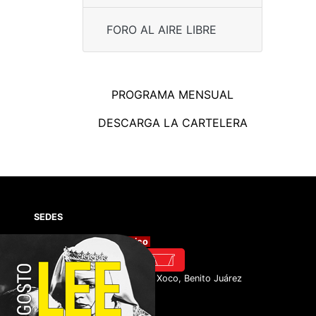
FORO AL AIRE LIBRE
PROGRAMA MENSUAL
DESCARGA LA CARTELERA
SEDES
Cineteca Nacional México
Av. México Coyoacán #389, Xoco, Benito Juárez
03330 Ciudad de México.