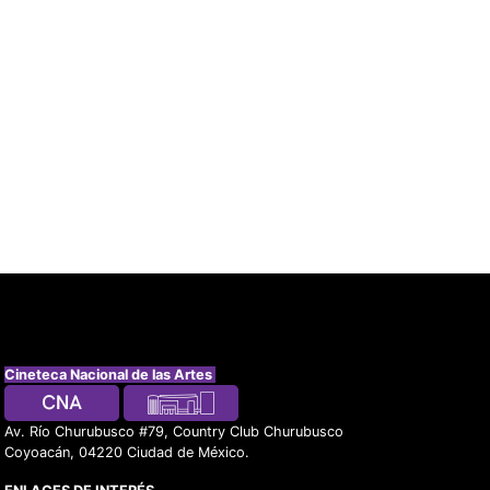
Cineteca Nacional de las Artes
Av. Río Churubusco #79, Country Club Churubusco
Coyoacán, 04220 Ciudad de México.