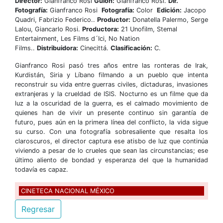
Director:
Gianfranco Rosi
Guión:
Gianfranco Rosi.
Dir.
Fotografía:
Gianfranco Rosi
Fotografía:
Color
Edición:
Jacopo
Quadri, Fabrizio Federico..
Productor:
Donatella Palermo, Serge
Lalou, Giancarlo Rosi.
Productora:
21 Unofilm, Stemal
Entertainment, Les Films d´Ici, No Nation
Films..
Distribuidora:
Cinecittá.
Clasificación:
C.
Gianfranco Rosi pasó tres años entre las ronteras de Irak,
Kurdistán, Siria y Líbano filmando a un pueblo que intenta
reconstruir su vida entre guerras civiles, dictaduras, invasiones
extranjeras y la crueldad de ISIS. Nocturno es un filme que da
luz a la oscuridad de la guerra, es el calmado movimiento de
quienes han de vivir un presente continuo sin garantía de
futuro, pues aún en la primera línea del conflicto, la vida sigue
su curso. Con una fotografía sobresaliente que resalta los
claroscuros, el director captura ese atisbo de luz que continúa
viviendo a pesar de lo crueles que sean las circunstancias; ese
último aliento de bondad y esperanza del que la humanidad
todavía es capaz.
CINETECA NACIONAL MÉXICO
Regresar