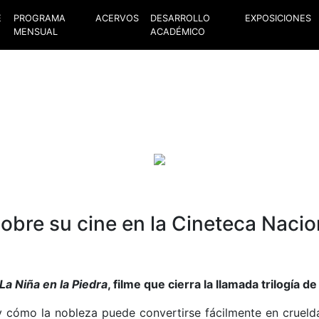
E
PROGRAMA
ACERVOS
DESARROLLO
EXPOSICIONES
MENSUAL
ACADÉMICO
obre su cine en la Cineteca Nacio
La Niña en la Piedra
, filme que cierra la llamada trilogía d
y cómo la nobleza puede convertirse fácilmente en crueld