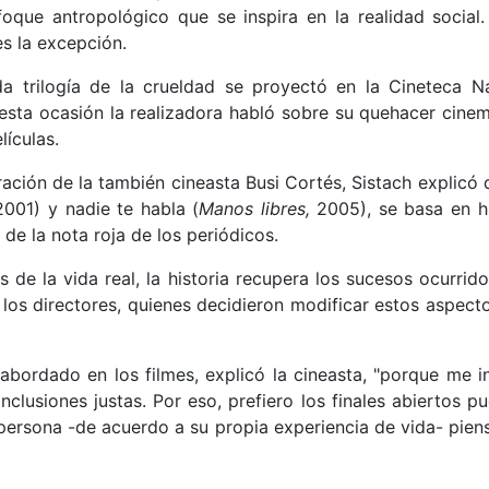
foque antropológico que se inspira en la realidad social.
es la excepción.
a trilogía de la crueldad se proyectó en la Cineteca N
 esta ocasión la realizadora habló sobre su quehacer cine
lículas.
ración de la también cineasta Busi Cortés, Sistach explicó q
2001) y nadie te habla (
Manos libres,
2005), se basa en hi
de la nota roja de los periódicos.
de la vida real, la historia recupera los sucesos ocurrido
 los directores, quienes decidieron modificar estos aspec
s abordado en los filmes, explicó la cineasta, "porque me 
onclusiones justas. Por eso, prefiero los finales abiertos 
persona -de acuerdo a su propia experiencia de vida- pie