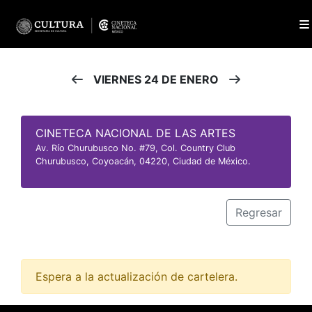
VIERNES 24 DE ENERO
CINETECA NACIONAL DE LAS ARTES
Av. Río Churubusco No. #79, Col. Country Club
Churubusco, Coyoacán, 04220, Ciudad de México.
Regresar
Espera a la actualización de cartelera.