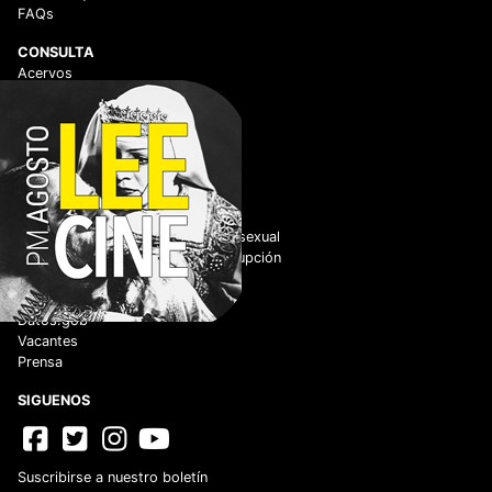
FAQs
CONSULTA
Acervos
Historico de películas
Centro de documentación
Videoteca Digital
ENLACES DE INTERÉS
Adquisiciones
Normateca
Cero tolerancia al hostigamiento sexual
No tolerancia a los actos de corrupción
Código de Conducta
Código de Ética
Datos.gob
Vacantes
Prensa
SIGUENOS
Suscribirse a nuestro boletín