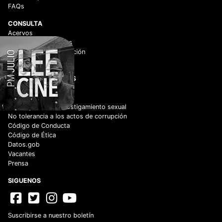
FAQs
CONSULTA
Acervos
Historico de películas
Centro de documentación
Videoteca Digital
ENLACES DE INTERÉS
Adquisiciones
Normateca
Cero tolerancia al hostigamiento sexual
No tolerancia a los actos de corrupción
Código de Conducta
Código de Ética
Datos.gob
Vacantes
Prensa
SIGUENOS
Suscribirse a nuestro boletín