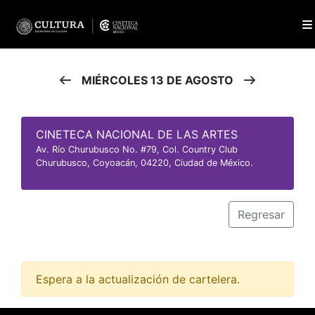
MIÉRCOLES 13 DE AGOSTO
CINETECA NACIONAL DE LAS ARTES
Av. Río Churubusco No. #79, Col. Country Club
Churubusco, Coyoacán, 04220, Ciudad de México.
Regresar
Espera a la actualización de cartelera.