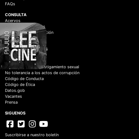
FAQs
CONSULTA
Acervos
Historico de películas
Centro de documentación
Videoteca Digital
ENLACES DE INTERÉS
Adquisiciones
Normateca
Cero tolerancia al hostigamiento sexual
No tolerancia a los actos de corrupción
Código de Conducta
Código de Ética
Datos.gob
Vacantes
Prensa
SIGUENOS
Suscribirse a nuestro boletín