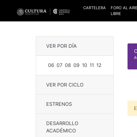
CARTELERA
FORO AL AIR
LIBRE
VER POR DÍA
C
A
06
07
08
09
10
11
12
VER POR CICLO
ESTRENOS
E
DESARROLLO
ACADÉMICO