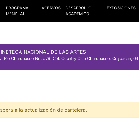
E
PROGRAMA
ACERVOS
DESARROLLO
EXPOSICIONES
MENSUAL
ACADÉMICO
INETECA NACIONAL DE LAS ARTES
v. Río Churubusco No. #79, Col. Country Club Churubusco, Coyoacán, 04
spera a la actualización de cartelera.