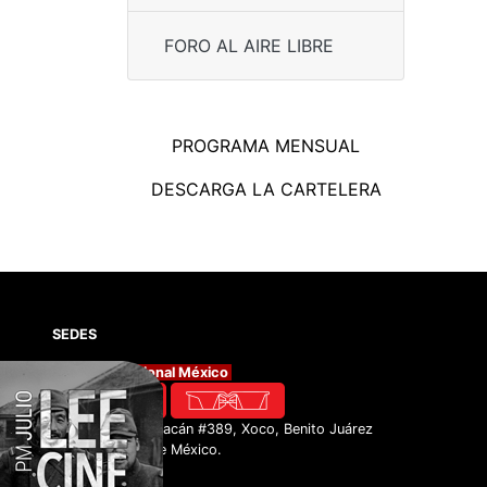
FORO AL AIRE LIBRE
PROGRAMA MENSUAL
DESCARGA LA CARTELERA
SEDES
Cineteca Nacional México
Av. México Coyoacán #389, Xoco, Benito Juárez
03330 Ciudad de México.