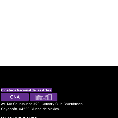
Cineteca Nacional de las Artes
Av. Río Churubusco #79, Country Club Churubusco
Coyoacán, 04220 Ciudad de México.