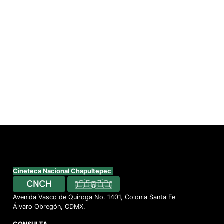
Cineteca Nacional Chapultepec
Avenida Vasco de Quiroga No. 1401, Colonia Santa Fe
Álvaro Obregón, CDMX.