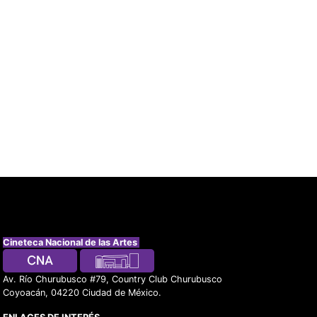
Cineteca Nacional de las Artes
Av. Río Churubusco #79, Country Club Churubusco
Coyoacán, 04220 Ciudad de México.