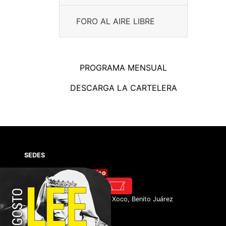
FORO AL AIRE LIBRE
PROGRAMA MENSUAL
DESCARGA LA CARTELERA
SEDES
Cineteca Nacional México
Av. México Coyoacán #389, Xoco, Benito Juárez
03330 Ciudad de México.