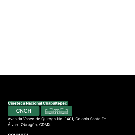
Cineteca Nacional Chapultepec
Avenida Vasco de Quiroga No. 1401, Colonia Santa Fe
Álvaro Obregón, CDMX.