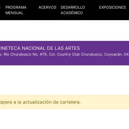
E
PROGRAMA
ACERVOS
DESARROLLO
EXPOSICIONES
MENSUAL
ACADÉMICO
INETECA NACIONAL DE LAS ARTES
v. Río Churubusco No. #79, Col. Country Club Churubusco, Coyoacán, 04
spera a la actualización de cartelera.