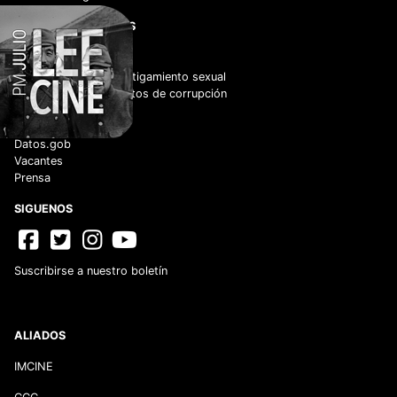
ENLACES DE INTERÉS
Adquisiciones
Normateca
Cero tolerancia al hostigamiento sexual
No tolerancia a los actos de corrupción
Código de Conducta
Código de Ética
Datos.gob
Vacantes
Prensa
SIGUENOS
Suscribirse a nuestro boletín
ALIADOS
IMCINE