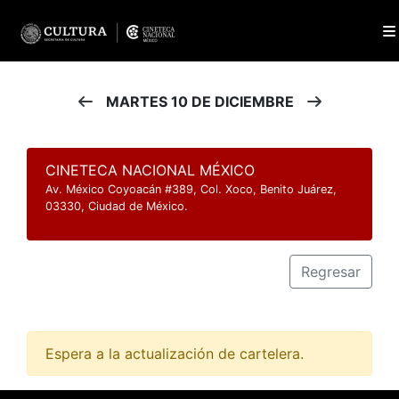
MARTES 10 DE DICIEMBRE
CINETECA NACIONAL MÉXICO
Av. México Coyoacán #389, Col. Xoco, Benito Juárez,
03330, Ciudad de México.
Regresar
Espera a la actualización de cartelera.