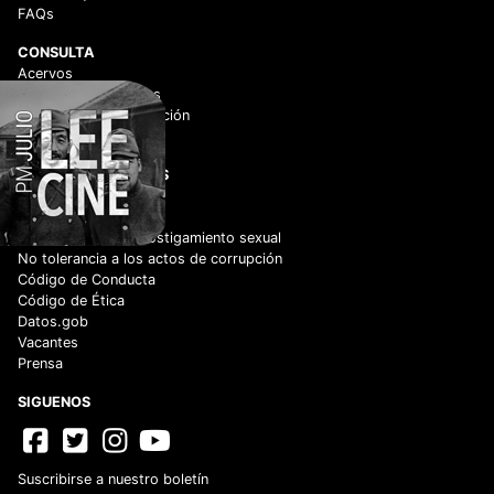
FAQs
CONSULTA
Acervos
Historico de películas
Centro de documentación
Videoteca Digital
ENLACES DE INTERÉS
Adquisiciones
Normateca
Cero tolerancia al hostigamiento sexual
No tolerancia a los actos de corrupción
Código de Conducta
Código de Ética
Datos.gob
Vacantes
Prensa
SIGUENOS
Suscribirse a nuestro boletín