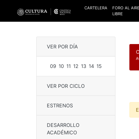
CARTELERA
FORO AL AIR
LIBRE
VER POR DÍA
C
A
09
10
11
12
13
14
15
VER POR CICLO
ESTRENOS
E
DESARROLLO
ACADÉMICO