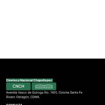
Cineteca Nacional Chapultepec
Avenida Vasco de Quiroga No. 1401, Colonia Santa Fe
Álvaro Obregón, CDMX.