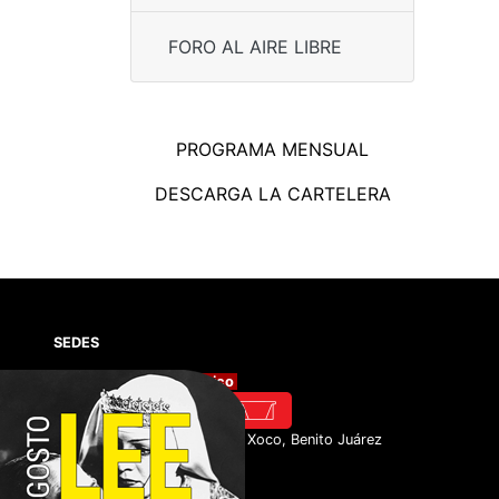
FORO AL AIRE LIBRE
PROGRAMA MENSUAL
DESCARGA LA CARTELERA
SEDES
Cineteca Nacional México
Av. México Coyoacán #389, Xoco, Benito Juárez
03330 Ciudad de México.