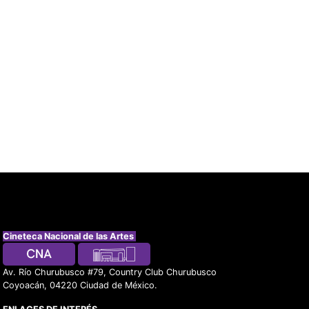
Cineteca Nacional de las Artes
Av. Río Churubusco #79, Country Club Churubusco
Coyoacán, 04220 Ciudad de México.