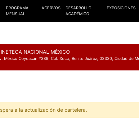
E
PROGRAMA
ACERVOS
DESARROLLO
EXPOSICIONES
MENSUAL
ACADÉMICO
INETECA NACIONAL MÉXICO
v. México Coyoacán #389, Col. Xoco, Benito Juárez, 03330, Ciudad de M
spera a la actualización de cartelera.