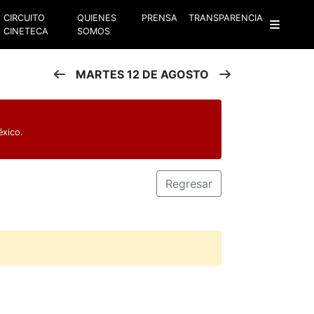
CIRCUITO
QUIENES
PRENSA
TRANSPARENCIA
CINETECA
SOMOS
MARTES 12 DE AGOSTO
éxico.
Regresar